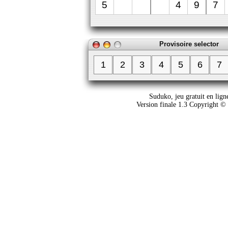
5
4
9
7
Provisoire selector
1
2
3
4
5
6
7
Suduko, jeu gratuit en lign
Version finale 1.3 Copyright ©