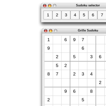
Sudoku selector
1
2
3
4
5
6
7
Grille Sudoku
1
6
9
7
9
6
2
5
3
6
5
2
8
7
2
3
4
2
9
6
8
2
5