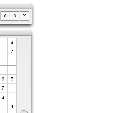
8
9
X
8
7
5
6
7
3
4